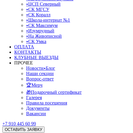
⭑ЦСП Северный
⭑СК МГСУ
⭑СК Коралл
⭑Школа-интернат №1
⭑СК Максимум
⭑Изумрудный
⭑На Живописной
⭑СК Умка
ОПЛАТА
КОНТАКТЫ
КЛУБНЫЕ ВЫЕЗДЫ
ПРОЧЕЕ
Новости⭑Блог
Наши секции
Вопрос-ответ
🏆Мерч
🎁Подарочный сертификат
Галерея
Правила посещения
Документы
Вакансии
+7 910 445 60 99
ОСТАВИТЬ ЗАЯВКУ