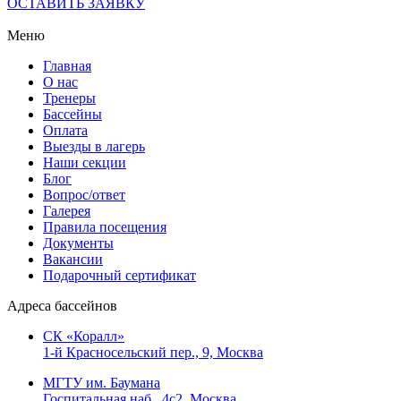
ОСТАВИТЬ ЗАЯВКУ
Меню
Главная
О нас
Тренеры
Бассейны
Оплата
Выезды в лагерь
Наши секции
Блог
Вопрос/ответ
Галерея
Правила посещения
Документы
Вакансии
Подарочный сертификат
Адреса бассейнов
СК «Коралл»
1-й Красносельский пер., 9, Москва
МГТУ им. Баумана
Госпитальная наб., 4с2, Москва