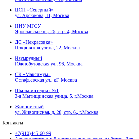
ЦСП «Северный»
ул. Арсюкова, 11, Москва
НИУ МГСУ
Ярославское ш., 26, стр. 4, Москва
ДС «Некрасовка»
Покровская улица, 22, Москва
Изумрудный
Южнобутовская ул., 96, Москва
СК «Максимум»
Остафьевская ул., кГ, Москва
Школа-интернат №1
3-я Мытищинская улица, 5, г.Москва
Живописный
ул. Живописная, д. 28, стр. 6., г.Москва
Контакты
+7(910)445-60-99
Адрес электронной почты защищен от спам-ботов. Для