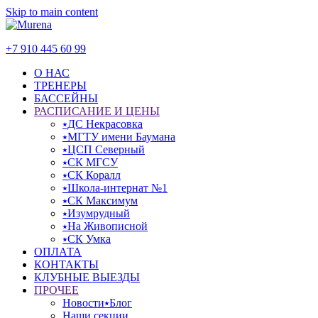
Skip to main content
+7 910 445 60 99
О НАС
ТРЕНЕРЫ
БАССЕЙНЫ
РАСПИСАНИЕ И ЦЕНЫ
⭑ДС Некрасовка
⭑МГТУ имени Баумана
⭑ЦСП Северный
⭑СК МГСУ
⭑СК Коралл
⭑Школа-интернат №1
⭑СК Максимум
⭑Изумрудный
⭑На Живописной
⭑СК Умка
ОПЛАТА
КОНТАКТЫ
КЛУБНЫЕ ВЫЕЗДЫ
ПРОЧЕЕ
Новости⭑Блог
Наши секции