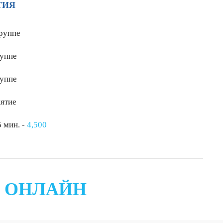
ТИЯ
группе
руппе
руппе
ятие
 мин. -
4,500
А
ОНЛАЙН