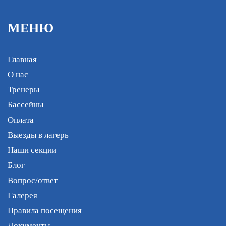
бассейна: большой
МЕНЮ
бассейн, состоящий из
5 дорожек
протяжённостью 25
Главная
метров и малый
О нас
бассейн для обучения
Тренеры
детей малого возраста.
Бассейны
Очищение воды
Оплата
проходит в два этапа:
Выезды в лагерь
озонирование +
хлорирование.
Наши секции
Блог
Вопрос/ответ
Галерея
Правила посещения
Документы