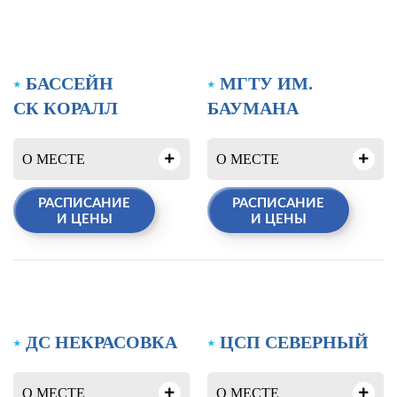
⭑
БАССЕЙН
⭑
МГТУ ИМ.
СК КОРАЛЛ
БАУМАНА
О МЕСТЕ
О МЕСТЕ
РАСПИСАНИЕ
РАСПИСАНИЕ
Адрес:
1-й
Адрес:
Госпитальная
И ЦЕНЫ
И ЦЕНЫ
Красносельский
наб., 4с1,
переулок, д. 9, метро
м.Электрозаводская
Красносельская
Возраст:
5+
Возраст:
3+
Описание:
Комплекс
Описание:
Комплекс
содержит 1
⭑
ДС НЕКРАСОВКА
⭑
ЦСП СЕВЕРНЫЙ
содержит 2
плавательный бассейн,
плавательных
состоящий из 10
О МЕСТЕ
О МЕСТЕ
бассейна: большой,
дорожек