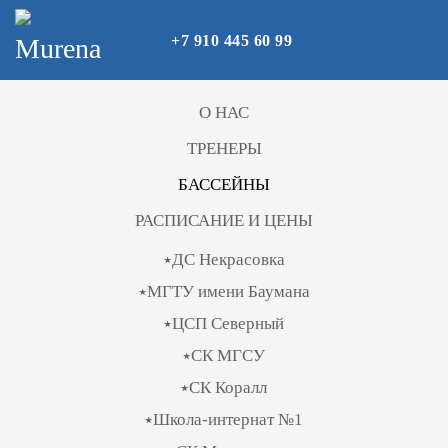
+7 910 445 60 99
Skip to main content
О НАС
ТРЕНЕРЫ
БАССЕЙНЫ
РАСПИСАНИЕ И ЦЕНЫ
⭑ДС Некрасовка
⭑МГТУ имени Баумана
⭑ЦСП Северный
⭑СК МГСУ
⭑СК Коралл
⭑Школа-интернат №1