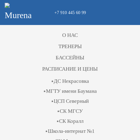
+7 910 445 60 99
Skip to main content
О НАС
ТРЕНЕРЫ
БАССЕЙНЫ
РАСПИСАНИЕ И ЦЕНЫ
⭑ДС Некрасовка
⭑МГТУ имени Баумана
⭑ЦСП Северный
⭑СК МГСУ
⭑СК Коралл
⭑Школа-интернат №1