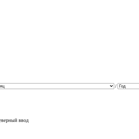
/
еверный ввод