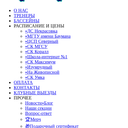
О НАС
ТРЕНЕРЫ
БАССЕЙНЫ
РАСПИСАНИЕ И ЦЕНЫ
⭑ДС Некрасовка
⭑МГТУ имени Баумана
⭑ЦСП Северный
⭑СК МГСУ
⭑СК Коралл
⭑Школа-интернат №1
⭑СК Максимум
⭑Изумрудный
⭑На Живописной
⭑СК Умка
ОПЛАТА
КОНТАКТЫ
КЛУБНЫЕ ВЫЕЗДЫ
ПРОЧЕЕ
Новости⭑Блог
Наши секции
Вопрос-ответ
🏆Мерч
🎁Подарочный сертификат