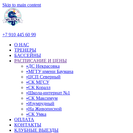
Skip to main content
+7 910 445 60 99
О НАС
ТРЕНЕРЫ
БАССЕЙНЫ
РАСПИСАНИЕ И ЦЕНЫ
⭑ДС Некрасовка
⭑МГТУ имени Баумана
⭑ЦСП Северный
⭑СК МГСУ
⭑СК Коралл
⭑Школа-интернат №1
⭑СК Максимум
⭑Изумрудный
⭑На Живописной
⭑СК Умка
ОПЛАТА
КОНТАКТЫ
КЛУБНЫЕ ВЫЕЗДЫ