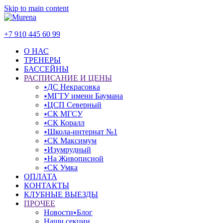
Skip to main content
+7 910 445 60 99
О НАС
ТРЕНЕРЫ
БАССЕЙНЫ
РАСПИСАНИЕ И ЦЕНЫ
⭑ДС Некрасовка
⭑МГТУ имени Баумана
⭑ЦСП Северный
⭑СК МГСУ
⭑СК Коралл
⭑Школа-интернат №1
⭑СК Максимум
⭑Изумрудный
⭑На Живописной
⭑СК Умка
ОПЛАТА
КОНТАКТЫ
КЛУБНЫЕ ВЫЕЗДЫ
ПРОЧЕЕ
Новости⭑Блог
Наши секции