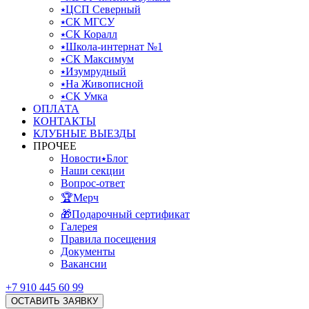
⭑ЦСП Северный
⭑СК МГСУ
⭑СК Коралл
⭑Школа-интернат №1
⭑СК Максимум
⭑Изумрудный
⭑На Живописной
⭑СК Умка
ОПЛАТА
КОНТАКТЫ
КЛУБНЫЕ ВЫЕЗДЫ
ПРОЧЕЕ
Новости⭑Блог
Наши секции
Вопрос-ответ
🏆Мерч
🎁Подарочный сертификат
Галерея
Правила посещения
Документы
Вакансии
+7 910 445 60 99
ОСТАВИТЬ ЗАЯВКУ