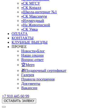
⭑СК МГСУ
⭑СК Коралл
⭑Школа-интернат №1
⭑СК Максимум
⭑Изумрудный
⭑На Живописной
⭑СК Умка
ОПЛАТА
КОНТАКТЫ
КЛУБНЫЕ ВЫЕЗДЫ
ПРОЧЕЕ
Новости⭑Блог
Наши секции
Вопрос-ответ
🏆Мерч
🎁Подарочный сертификат
Галерея
Правила посещения
Документы
Вакансии
+7 910 445 60 99
ОСТАВИТЬ ЗАЯВКУ