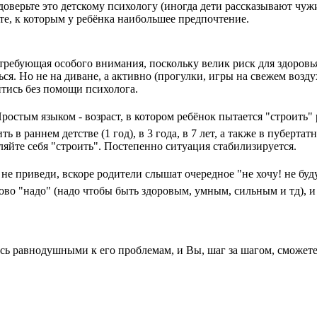
оверьте это детскому психологу (иногда дети рассказывают чуж
 те, к которым у ребёнка наибольшее предпочтение.
 требующая особого внимания, поскольку велик риск для здоровь
ься. Но не на диване, а активно (прогулки, игры на свежем возд
йтись без помощи психолога.
Простым языком - возраст, в котором ребёнок пытается "строить" 
 раннем детстве (1 год), в 3 года, в 7 лет, а также в пубертатно
ляйте себя "строить". Постепенно ситуация стабилизируется.
 не приведи, вскоре родители слышат очередное "не хочу! не буду
слово "надо" (надо чтобы быть здоровым, умным, сильным и тд), 
тесь равнодушными к его проблемам, и Вы, шаг за шагом, сможе