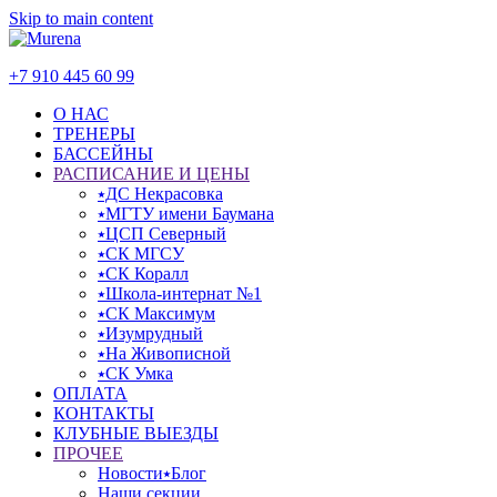
Skip to main content
+7 910 445 60 99
О НАС
ТРЕНЕРЫ
БАССЕЙНЫ
РАСПИСАНИЕ И ЦЕНЫ
⭑ДС Некрасовка
⭑МГТУ имени Баумана
⭑ЦСП Северный
⭑СК МГСУ
⭑СК Коралл
⭑Школа-интернат №1
⭑СК Максимум
⭑Изумрудный
⭑На Живописной
⭑СК Умка
ОПЛАТА
КОНТАКТЫ
КЛУБНЫЕ ВЫЕЗДЫ
ПРОЧЕЕ
Новости⭑Блог
Наши секции