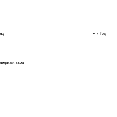
/
еверный ввод