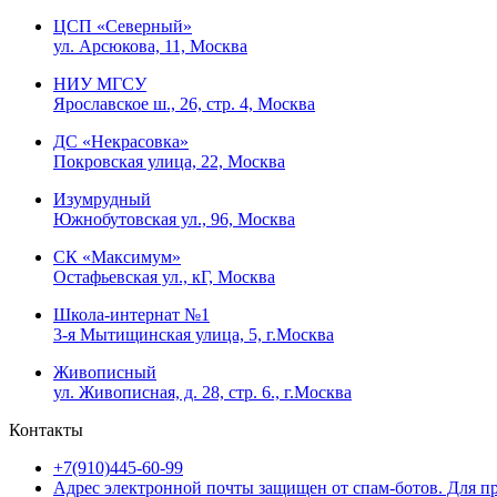
ЦСП «Северный»
ул. Арсюкова, 11, Москва
НИУ МГСУ
Ярославское ш., 26, стр. 4, Москва
ДС «Некрасовка»
Покровская улица, 22, Москва
Изумрудный
Южнобутовская ул., 96, Москва
СК «Максимум»
Остафьевская ул., кГ, Москва
Школа-интернат №1
3-я Мытищинская улица, 5, г.Москва
Живописный
ул. Живописная, д. 28, стр. 6., г.Москва
Контакты
+7(910)445-60-99
Адрес электронной почты защищен от спам-ботов. Для про