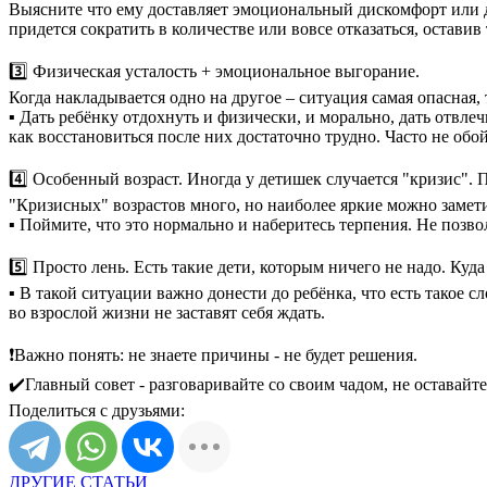
Выясните что ему доставляет эмоциональный дискомфорт или д
придется сократить в количестве или вовсе отказаться, оставив
3️⃣ Физическая усталость + эмоциональное выгорание.
Когда накладывается одно на другое – ситуация самая опасная,
▪ Дать ребёнку отдохнуть и физически, и морально, дать отвлеч
как восстановиться после них достаточно трудно. Часто не обо
4️⃣ Особенный возраст. Иногда у детишек случается "кризис". 
"Кризисных" возрастов много, но наиболее яркие можно заметить в
▪ Поймите, что это нормально и наберитесь терпения. Не позво
5️⃣ Просто лень. Есть такие дети, которым ничего не надо. Куда
▪ В такой ситуации важно донести до ребёнка, что есть такое 
во взрослой жизни не заставят себя ждать.
❗️Важно понять: не знаете причины - не будет решения.
✔️Главный совет - разговаривайте со своим чадом, не оставай
Поделиться с друзьями:
ДРУГИЕ СТАТЬИ